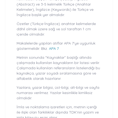
(Abstract) ve 3-5 kelimelik Türkçe (Anahtar
Kelimeler), İngilizce (Keywords) ile Türkçe ve
İngilizce başlık yer almalıdır.
Özetler (Türkçe-İngilizce) anahtar kelimelerde
dâhil olmak üzere sağ ve sol taraftan 1 cm
içeride olmalıdır.
Makalelerde yapılan atıflar APA 7'ye uygunluk
göstermelidir. Bkz.
APA 7
Metnin sonunda “Kaynaklar” başlığı altında
çalışmada kullanılan kaynakların bir listesi verilir.
Çalışmada kullanılan referansların listelendiği bu
kaynakça, yazar soyadı sıralamasına göre ve
alfabetik olarak hazırlanır.
Yazılara, yazar bilgisi, üst-bilgi, alt-bilgi ve sayfa
numarası verilmez. Yazılar kesinlikle kimliksiz
olmalıdır.
İmla ve noktalama işaretleri için, metnin içeriği
ile ilişki olan farklılıklar dışında TDK’nin yazım ve
imla kılavuzu esas alınır.