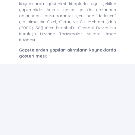
kaynaklarda gösterimi kitaplarla aynı şekilde
yapılmalıdır. Ancak, yazar ya da yazarların
adlarından sonra parantez içerisinde “derleyen”
yer almalıdır. Özel, Oktay ve Öz, Mehmet (drl.)
(2000). Söğüt’ten İstanbul’a, Osmanlı Devleti’nin
Kuruluşu Üzerine Tartışmalar. Ankara: İmge
Kitabevi.
Gazetelerden yapılan alıntıların kaynaklarda
gösterilmesi:
Kızılot, Şükrü (7 Kasım 2009). “Neriman Teyzenin
Torunu Evlenince Vergiden Kurtulacak”. Hürriyet
Gazetesi. 31.