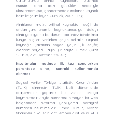
Çalışmalarda birincil kaynaklara ulaşmak
esastır, ama bazı güçlükler nedeniyle
ulaşılamamışsa, göndermede alıntılanan kaynak
belirtilir: (alıntılayan Gürbilek, 2004: 115);
Alıntılanan metin, orijinal kaynaktan değil de
ondan yararlanan bir kaynaktansa; yani dolaylı
alıntı yapılıyorsa bu durum, parantez içinde kısa
künye bilgileri verilirken şöyle belirtilir: Orijinal
kaynağın yazarının soyadı yayın yılı: sayfa;
aktaran: soyadı yayın yılı: sayfa. Örnek: (Arat
1951: 74; akt.: Tezcan 1994: 49).
Kısaltmalar metinde ilk kez sunulurken
paranteze alınır, sonraki kullanımında
alınmaz:
Sayısal veriler Türkiye İstatistik Kurumu’ndan
(TÜİK) alınmıştır. TÜİK, belli dönemlerde
araştırmalar yaparak bu verileri ortaya
koymaktadır. Sayfa numarası olmayan bir web
belgesinden aktarma yapılıyorsa, paragraf
numarası belirtilmelidir. Örnek: Dursun, Avatar
filmindeki hikâyenin anti emperyalist veya ABD