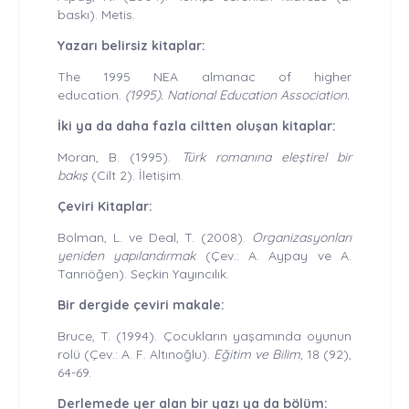
baskı). Metis.
Yazarı belirsiz kitaplar:
The 1995 NEA almanac of higher
education.
(1995). National Education Association.
İki ya da daha fazla ciltten oluşan kitaplar:
Moran, B. (1995).
Türk romanına eleştirel bir
bakış
(Cilt 2). İletişim.
Çeviri Kitaplar:
Bolman, L. ve Deal, T. (2008).
Organizasyonları
yeniden yapılandırmak
(Çev.: A. Aypay ve A.
Tanrıöğen). Seçkin Yayıncılık.
Bir dergide çeviri makale:
Bruce, T. (1994). Çocukların yaşamında oyunun
rolü (Çev.: A. F. Altınoğlu).
Eğitim ve Bilim
, 18 (92),
64-69.
Derlemede yer alan bir yazı ya da bölüm: