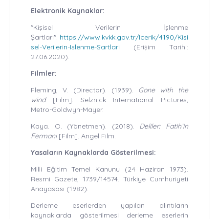
Elektronik Kaynaklar:
"Kişisel Verilerin İşlenme
Şartları".
https://www.kvkk.gov.tr/Icerik/4190/Kisi
sel-Verilerin-Islenme-Sartlari
(Erişim Tarihi:
27.06.2020).
Filmler:
Fleming, V. (Director). (1939).
Gone with the
wind
[Film]. Selznick International Pictures;
Metro-Goldwyn-Mayer.
Kaya. O. (Yönetmen). (2018).
Deliler: Fatih’in
Fermanı
[Film]. Angel Film.
Yasaların Kaynaklarda Gösterilmesi:
Milli Eğitim Temel Kanunu (24 Haziran 1973).
Resmi Gazete, 1739/14574. Türkiye Cumhuriyeti
Anayasası (1982).
Derleme eserlerden yapılan alıntıların
kaynaklarda gösterilmesi derleme eserlerin