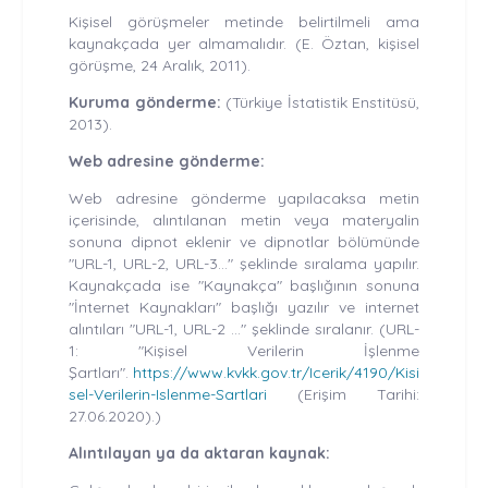
Kişisel görüşmeler metinde belirtilmeli ama
kaynakçada yer almamalıdır. (E. Öztan, kişisel
görüşme, 24 Aralık, 2011).
Kuruma gönderme:
(Türkiye İstatistik Enstitüsü,
2013).
Web adresine gönderme:
Web adresine gönderme yapılacaksa metin
içerisinde, alıntılanan metin veya materyalin
sonuna dipnot eklenir ve dipnotlar bölümünde
"URL-1, URL-2, URL-3..." şeklinde sıralama yapılır.
Kaynakçada ise "Kaynakça" başlığının sonuna
"İnternet Kaynakları" başlığı yazılır ve internet
alıntıları "URL-1, URL-2 ..." şeklinde sıralanır. (URL-
1: "Kişisel Verilerin İşlenme
Şartları".
https://www.kvkk.gov.tr/Icerik/4190/Kisi
sel-Verilerin-Islenme-Sartlari
(Erişim Tarihi:
27.06.2020).)
Alıntılayan ya da aktaran kaynak: