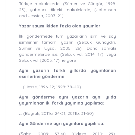
Türkçe makalelerde: (Sümer ve Güngör, 1999:
25); yabancı dildeki makalelerde, (Johanson
and Jessica, 2003: 21)
Yazar sayısı ikiden fazla olan yayınlar:
İlk göndermede tüm yazarların isim ve soy
isimlerinin tamamı yazılır: (Selçuk, Günaydın,
Sümer ve Uysal, 2005: 26). Daha sonraki
göndermelerde ise: (Selçuk vd., 2014: 17). veya
Selçuk vd. (2005: 17)’ne göre
Aynı yazarın farklı yıllarda yayımlanan
eserlerine gönderme
:
... (Hesse, 1996: 12; 1999: 38–40)
Aynı gönderme aynı yazarın aynı yılda
yayımlanan iki farklı yayınına yapılırsa:
.
.. (Bayrak, 2011a: 24-31; 2011b: 31-50).
Aynı Gönderme ayrı yayınlara yapılırsa:
(Şahin, 2009: 37-40; Yıldırım, 2010: 29).