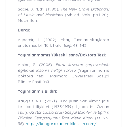
Sadie, S. (Ed). (1980).
The New Grove Dictionary
of Music and Musicians
(6th ed. Vols. pp.1-20).
Macmillan.
Dergi:
Aydemir, İ. (2002). Altay Tuvaları-Altaylarda
unutulmuş bir Türk halkı.
Bilig
, 48, 1-12.
Yayımlanmamış Yüksek lisans/Doktora Tezi:
Arslan, Ş. (2006).
Fıtrat kavramı çerçevesinde
eğitimde insanın ne’liği sorusu
[Yayımlanmamış
doktora tezi]. Marmara Üniversitesi Sosyal
Bilimler Enstitüsü.
Yayımlanmış Bildiri:
Kaygısız, A. C. (2021). Türkiye’nin Nazi Almanya’sı
ile ticari ilişkileri (1933-1939). İçinde M. Özcan
(Ed.),
USVES Uluslararası Sosyal Bilimler ve Eğitim
Bilimleri Sempozyumu Tam Metin Kitabı
(ss. 23-
36).
https://kongre.akademikiletisim.com/