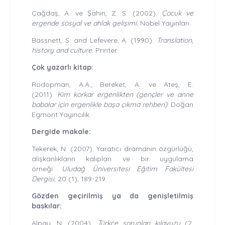
Çağdaş, A. ve Şahin, Z. S. (2002).
Çocuk ve
ergende sosyal ve ahlak gelişimi.
Nobel Yayınları.
Bassnett, S. and Lefevere, A. (1990).
Translation,
history and culture
. Printer.
Çok yazarlı kitap:
Rodopman, A.A.; Bereket, A. ve Ateş, E.
(2011).
Kim korkar ergenlikten (gençler ve anne
babalar için ergenlikle başa çıkma rehberi)
. Doğan
Egmont Yayıncılık.
Dergide makale:
Tekerek, N. (2007). Yaratıcı dramanın özgürlüğü,
alışkanlıkların kalıpları ve bir uygulama
örneği.
Uludağ Üniversitesi Eğitim Fakültesi
Dergisi
, 20 (1), 189-219.
Gözden geçirilmiş ya da genişletilmiş
baskılar:
Alpay, N. (2004).
Türkçe sorunları kılavuzu
(2.