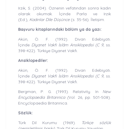
Irzık, S. (2004). Öznenin vefatından sonra kadın
olarak okumak. İçinde Parla ve Irzık
(Ed.),
Kadınlar Dile Düşünce
(s. 35-56). İletişim.
Başvuru kitaplarındaki bölüm ya da yazı:
Akün, Ö. F. (1992). Divan Edebiyatı.
İçinde
Diyanet Vakfı İslâm Ansiklopedisi (C 9,
ss.
398-422). Türkiye Diyanet Vakfı.
Ansiklopediler:
Akün, Ö. F. (1992). Divan Edebiyatı.
İçinde
Diyanet Vakfı İslâm Ansiklopedisi (C 9,
ss.
398-422). Türkiye Diyanet Vakfı.
Bergman, P. G. (1993). Relativity. In
New
Encyclopaedia Britannica (
Vol. 26, pp. 501-508).
Encyclopaedia Britannica.
Sözlük:
Türk Dil Kurumu (1969).
Türkçe sözlük
(genişletilmiş baskı).
Türk Dil Kurumu Yayınları.